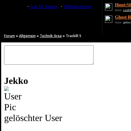
Hunt:S
·
·
Server
Ark SE Server
Valheim Server
Autor:
LordO
Ghost R
Autor:
gelösc
Forum
»
Allgemein
»
Technik Area
»
TrackIR 5
Jekko
gelöschter User