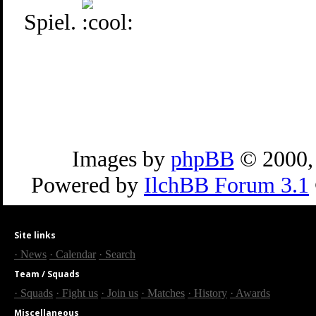
Spiel.
Images by
phpBB
© 2000,
Powered by
IlchBB Forum 3.1
Site links
· News
· Calendar
· Search
Team / Squads
· Squads
· Fight us
· Join us
· Matches
· History
· Awards
Miscellaneous