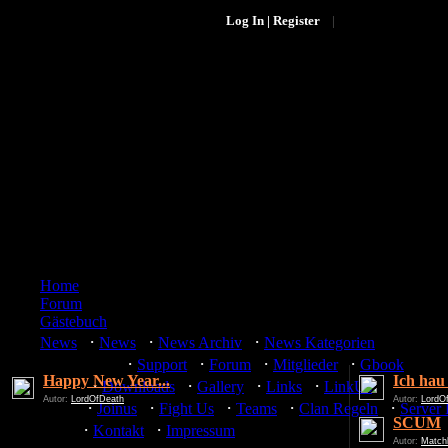
Log In | Register
|
Home
Forum
Gästebuch
·
·
·
News
News
News Archiv
News Kategorien
·
·
·
·
Community
Support
Forum
Mitglieder
Gbook
Happy New Year...
Ich hau
·
·
·
·
Media
Downloads
Gallery
Links
LinkUs
Autor:
LordOfDeath
Autor:
LordO
·
·
·
·
·
Team
Joinus
Fight Us
Teams
Clan Regeln
Server
SCUM
·
·
Misc
Kontakt
Impressum
Autor:
Match