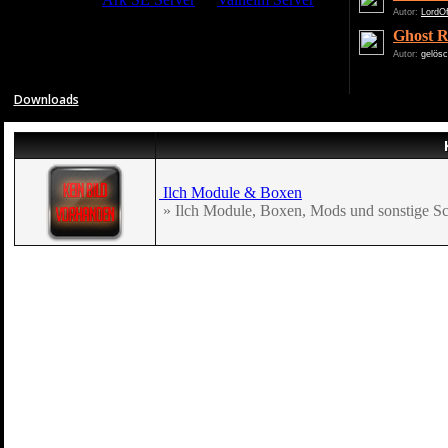
Autor:
LordO
Ghost R
Autor:
gelösc
Downloads
Ilch Module & Boxen
» Ilch Module, Boxen, Mods und sonstige Scr