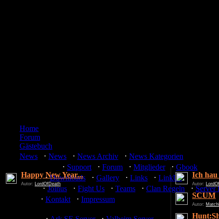
Home
Forum
Gästebuch
·
·
·
News
News
News Archiv
News Kategorien
·
·
·
·
Community
Support
Forum
Mitglieder
Gbook
Happy New Year...
Ich hau
·
·
·
·
Media
Downloads
Gallery
Links
LinkUs
Autor:
LordOfDeath
Autor:
LordO
·
·
·
·
·
Team
Joinus
Fight Us
Teams
Clan Regeln
Server
SCUM
·
·
Misc
Kontakt
Impressum
Autor:
Match
Hunt:S
·
·
Server
Ark SE Server
Valheim Server