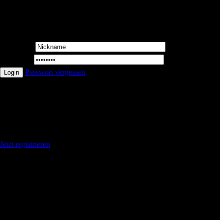
User Login
Username:
Password:
Passwort vergessen
Du hast noch keinen Account ? ?
Geniese die Vorteile wenn du registriert bis
Jetzt registrieren
Log In | Register
|