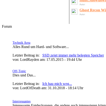
Hunt:Showdow
Autor:
LordOfDeath
Ghost Recon Wi
Autor:
gelöschter User
Forum
» Allgemein
Technik Area
Alles Rund um Hard- und Software...
Letzter Beitrag in:
SSD zeigt immer mehr belegten Speicher
von: LordRayden am: 17.05.2015 - 19:44 Uhr
Off-Topic
Dies und Das...
Letzter Beitrag in:
Ich hau mich weg...
von: LordOfDeath am: 31.10.2018 - 18:14 Uhr
Interressantes
Interessante Entdeckungen, die andere auch interessieren könn