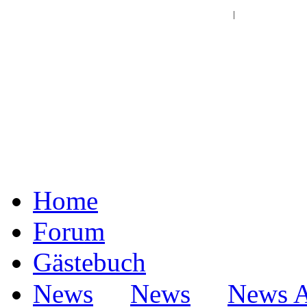
Log In | Register
|
Home
Forum
Gästebuch
·
·
News
News
News A