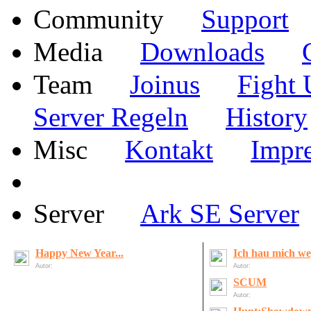
·
Community
Support
·
·
Media
Downloads
·
·
Team
Joinus
Fight 
·
Server Regeln
History
·
·
Misc
Kontakt
Impr
·
Server
Ark SE Server
Happy New Year...
Ich hau mich weg
Autor:
LordOfDeath
Autor:
LordOfDeath
SCUM
Autor:
Matchbox