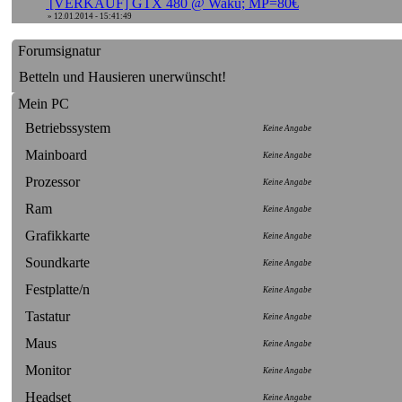
[VERKAUF] GTX 480 @ Wakü; MP=80€
» 12.01.2014 - 15:41:49
Forumsignatur
Betteln und Hausieren unerwünscht!
Mein PC
Betriebssystem
Keine Angabe
Mainboard
Keine Angabe
Prozessor
Keine Angabe
Ram
Keine Angabe
Grafikkarte
Keine Angabe
Soundkarte
Keine Angabe
Festplatte/n
Keine Angabe
Tastatur
Keine Angabe
Maus
Keine Angabe
Monitor
Keine Angabe
Headset
Keine Angabe