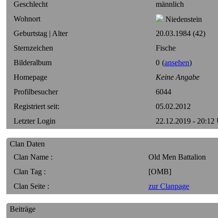
Geschlecht
männlich
Wohnort
Niedenstein
Geburtstag | Alter
20.03.1984 (42)
Sternzeichen
Fische
Bilderalbum
0
(
ansehen
)
Homepage
Keine Angabe
Profilbesucher
6044
Registriert seit:
05.02.2012
Letzter Login
22.12.2019 - 20:12
Clan Daten
Clan Name :
Old Men Battalion
Clan Tag :
[OMB]
Clan Seite :
zur Clanpage
Beiträge