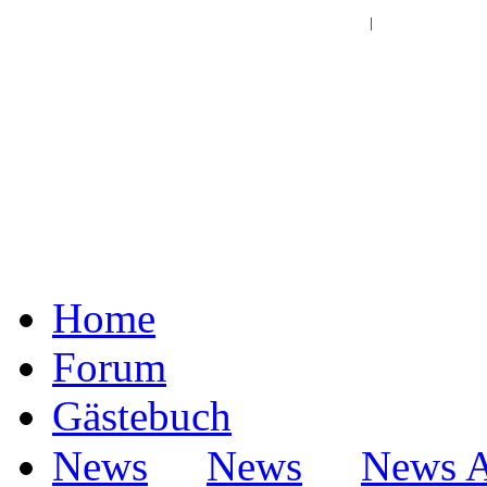
Log In | Register
|
Home
Forum
Gästebuch
·
·
News
News
News A