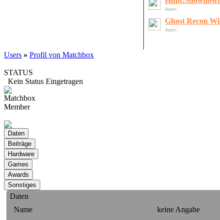
Hunt:Showdow
Autor:
LordOfDeath
Ghost Recon Wi
Autor:
gelöschter User
Users
»
Profil von Matchbox
STATUS
Kein Status Eingetragen
Matchbox
Member
offline
Daten
Name
keine Angabe