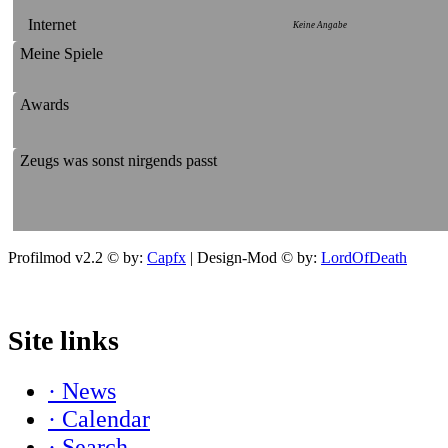
Internet
Keine Angabe
Meine Spiele
Awards
Zeugs was sonst nirgends passt
Profilmod v2.2 © by:
Capfx
| Design-Mod © by:
LordOfDeath
Site links
· News
· Calendar
· Search