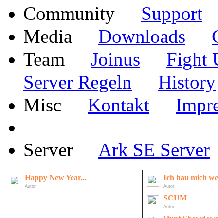
·
Community
Support
·
·
Media
Downloads
·
·
Team
Joinus
Fight 
·
Server Regeln
History
·
·
Misc
Kontakt
Impr
·
Server
Ark SE Server
Happy New Year...
Ich hau mich weg
Autor:
LordOfDeath
Autor:
LordOfDeath
SCUM
Autor:
Matchbox