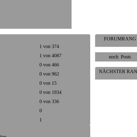
FORUMRANG
1 von 374
1 von 4087
noch
Posts
0 von 466
NÄCHSTER RA
0 von 962
0 von 15
0 von 1934
0 von 336
0
1
den