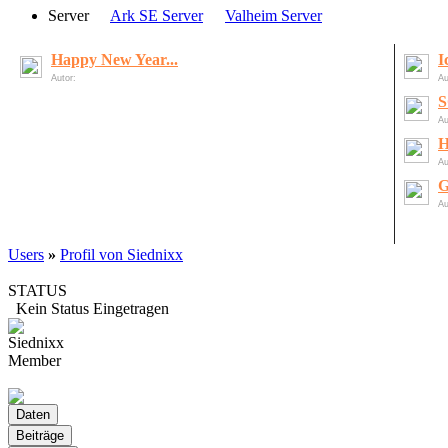
·
·
Server
Ark SE Server
Valheim Server
Happy New Year...
I
Autor:
LordOfDeath
Au
Au
H
Au
G
Au
Users
»
Profil von Siednixx
STATUS
Kein Status Eingetragen
Siednixx
Member
offline