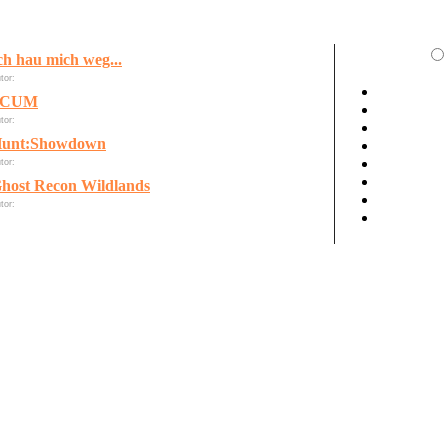
ch hau mich weg...
tor:
LordOfDeath
SCUM
tor:
Matchbox
unt:Showdown
tor:
LordOfDeath
host Recon Wildlands
tor:
gelöschter User