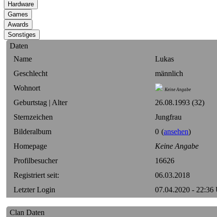
Daten
Name
Lukas
Geschlecht
männlich
Wohnort
Keine Angabe
Geburtstag | Alter
26.08.1993 (32)
Sternzeichen
Jungfrau
Bilderalbum
0
(
ansehen
)
Homepage
Keine Angabe
Profilbesucher
16626
Registriert seit:
06.03.2018
Letzter Login
07.04.2020 - 22:36
Clan Daten