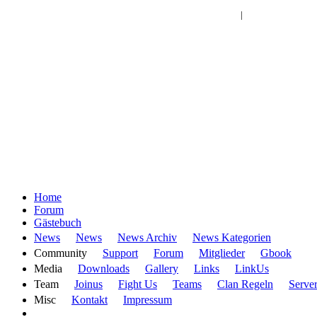
Log In | Register
|
Home
Forum
Gästebuch
·
·
·
News
News
News Archiv
News Kategorien
·
·
·
·
Community
Support
Forum
Mitglieder
Gbook
·
·
·
·
Media
Downloads
Gallery
Links
LinkUs
·
·
·
·
·
Team
Joinus
Fight Us
Teams
Clan Regeln
Serve
·
·
Misc
Kontakt
Impressum