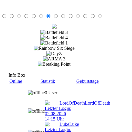
Info Box
Online
Statistik
Geburtstage
0 User
LordOfDeath
LordOfDeath
Letzter Login:
02.08.2026
14:15 Uhr
Luke
Luke
Letzter Login: