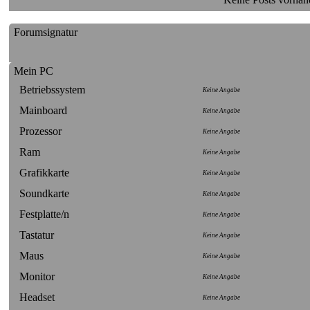
Forumsignatur
Mein PC
Betriebssystem
Keine Angabe
Mainboard
Keine Angabe
Prozessor
Keine Angabe
Ram
Keine Angabe
Grafikkarte
Keine Angabe
Soundkarte
Keine Angabe
Festplatte/n
Keine Angabe
Tastatur
Keine Angabe
Maus
Keine Angabe
Monitor
Keine Angabe
Headset
Keine Angabe