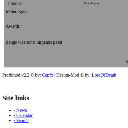
Internet
Keine Angabe
Meine Spiele
Awards
Zeugs was sonst nirgends passt
S
Profilmod v2.2 © by:
Capfx
| Design-Mod © by:
LordOfDeath
Site links
· News
· Calendar
· Search