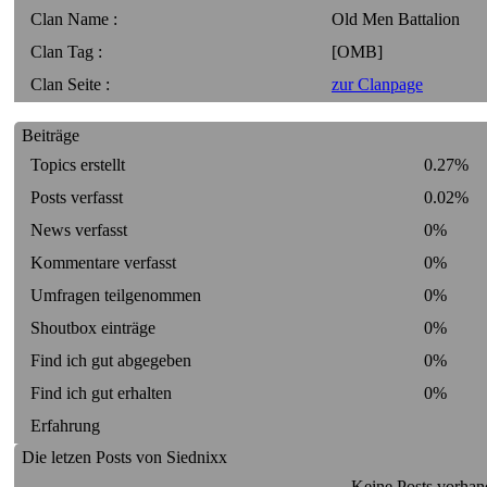
Clan Name :
Old Men Battalion
Clan Tag :
[OMB]
Clan Seite :
zur Clanpage
Beiträge
Topics erstellt
0.27%
Posts verfasst
0.02%
News verfasst
0%
Kommentare verfasst
0%
Umfragen teilgenommen
0%
Shoutbox einträge
0%
Find ich gut abgegeben
0%
Find ich gut erhalten
0%
Erfahrung
Die letzen Posts von Siednixx
Keine Posts vorhan