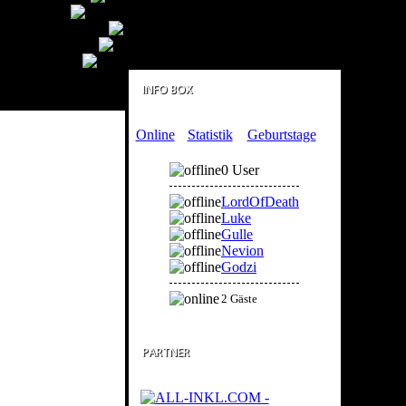
INFO BOX
Online
Statistik
Geburtstage
0 User
LordOfDeath
Luke
Gulle
Nevion
Godzi
2 Gäste
PARTNER