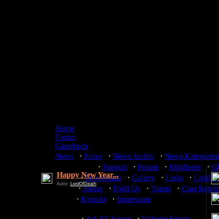
Home
Forum
Gästebuch
·
·
·
News
News
News Archiv
News Kategorien
·
·
·
·
Community
Support
Forum
Mitglieder
G
Happy New Year...
·
·
·
·
Media
Downloads
Gallery
Links
LinkUs
Autor:
LordOfDeath
·
·
·
·
Team
Joinus
Fight Us
Teams
Clan Regel
·
·
Misc
Kontakt
Impressum
·
·
Server
Ark SE Server
Valheim Server