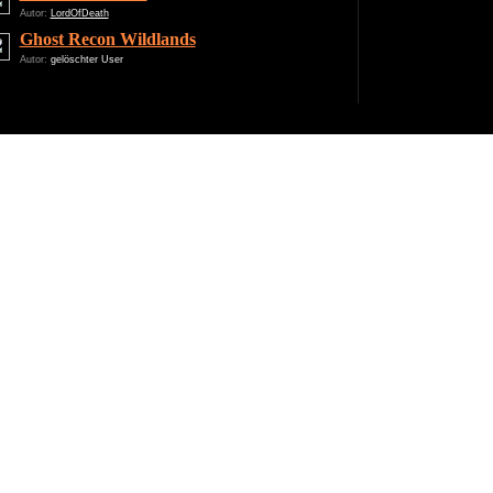
Autor:
LordOfDeath
Ghost Recon Wildlands
Autor:
gelöschter User