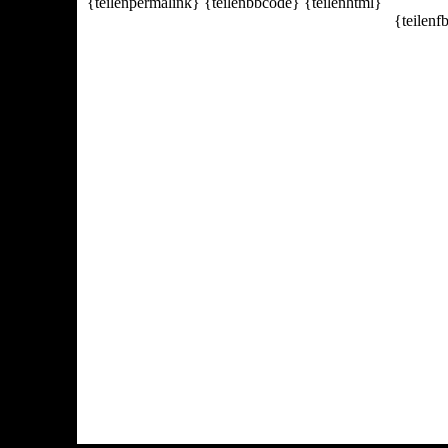
{teilenpermalink} {teilenbbcode} {teilenhtml}
{teilenf