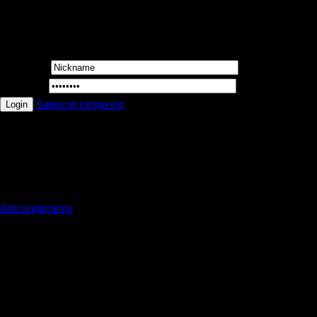
User Login
Username:
Password:
Passwort vergessen
Du hast noch keinen Account ? ?
Geniese die Vorteile wenn du registriert bis
Jetzt registrieren
Log In | Register
|