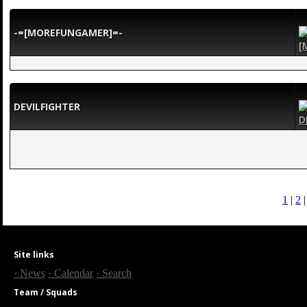
-=[MOREFUNGAMER]=-
DEVILFIGHTER
1
|
2
Site links
· News
· Calendar
· Search
Team / Squads