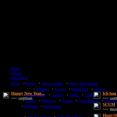
Home
Forum
Gästebuch
·
·
·
News
News
News Archiv
News Kategorien
·
·
·
·
Community
Support
Forum
Mitglieder
Gbook
Happy New Year...
Ich hau
·
·
·
·
Media
Downloads
Gallery
Links
LinkUs
Autor:
LordOfDeath
Autor:
LordO
·
·
·
·
·
Team
Joinus
Fight Us
Teams
Clan Regeln
Server
SCUM
·
·
Misc
Kontakt
Impressum
Autor:
Match
Hunt:S
·
·
Server
Ark SE Server
Valheim Server