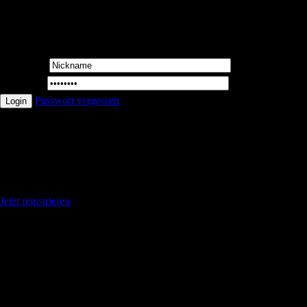
User Login
Username:
Password:
Passwort vergessen
Du hast noch keinen Account ? ?
Geniese die Vorteile wenn du registriert bis
Jetzt registrieren
Log In | Register
|