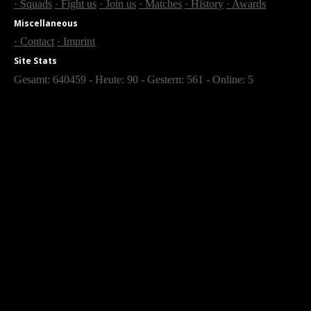
· Squads
· Fight us
· Join us
· Matches
· History
· Awards
Miscellaneous
· Contact
· Imprint
Site Stats
Gesamt: 640459 - Heute: 90 - Gestern: 561 - Online: 5