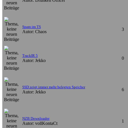
Autor: Drunken Officer
Spam im TS
3
Autor: Chaos
TrackIR 5
0
Autor: Jekko
SSD zeigt immer mehr belegten Speicher
6
Autor: Jekko
NZB Downloader
1
Autor: vollKontaCt