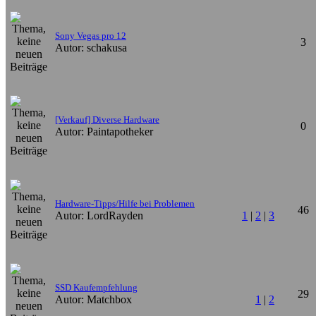
Sony Vegas pro 12
3
Autor: schakusa
[Verkauf] Diverse Hardware
0
Autor: Paintapotheker
Hardware-Tipps/Hilfe bei Problemen
46
Autor: LordRayden
1
|
2
|
3
SSD Kaufempfehlung
29
Autor: Matchbox
1
|
2