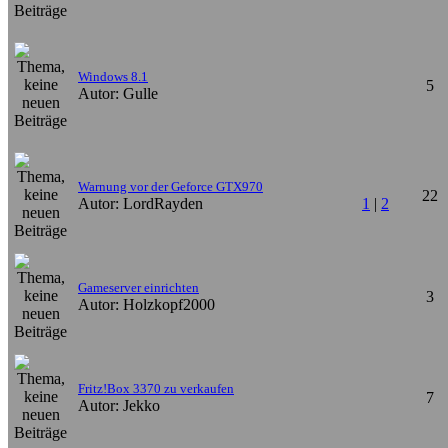
Windows 8.1
5
Autor: Gulle
Warnung vor der Geforce GTX970
22
Autor: LordRayden
1
|
2
Gameserver einrichten
3
Autor: Holzkopf2000
Fritz!Box 3370 zu verkaufen
7
Autor: Jekko