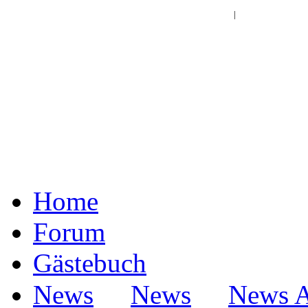
Log In | Register
|
Home
Forum
Gästebuch
·
·
News
News
News A