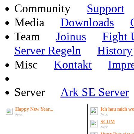
·
Community
Support
·
·
Media
Downloads
·
·
Team
Joinus
Fight 
·
Server Regeln
History
·
·
Misc
Kontakt
Impr
·
Server
Ark SE Server
Happy New Year...
Ich hau mich weg
Autor:
LordOfDeath
Autor:
LordOfDeath
SCUM
Autor:
Matchbox