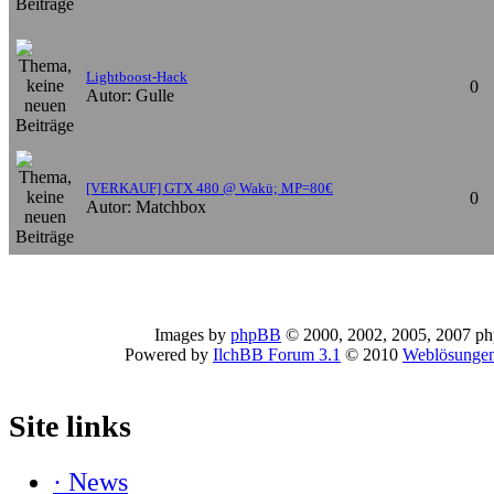
Lightboost-Hack
0
Autor: Gulle
[VERKAUF] GTX 480 @ Wakü; MP=80€
0
Autor: Matchbox
Images by
phpBB
© 2000, 2002, 2005, 2007 p
Powered by
IlchBB Forum 3.1
© 2010
Weblösungen
Site links
· News