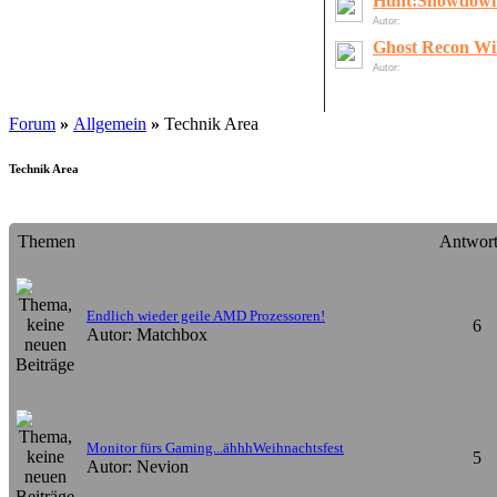
Hunt:Showdow
Autor:
LordOfDeath
Ghost Recon Wi
Autor:
gelöschter User
Forum
»
Allgemein
»
Technik Area
Technik Area
Themen
Antwor
Endlich wieder geile AMD Prozessoren!
6
Autor: Matchbox
Monitor fürs Gaming...ähhhWeihnachtsfest
5
Autor: Nevion