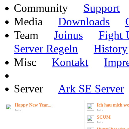
·
Community
Support
·
·
Media
Downloads
·
·
Team
Joinus
Fight 
·
Server Regeln
History
·
·
Misc
Kontakt
Impr
·
Server
Ark SE Server
Happy New Year...
Ich hau mich weg
Autor:
LordOfDeath
Autor:
LordOfDeath
SCUM
Autor:
Matchbox