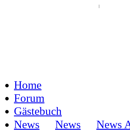
Log In | Register
|
Home
Forum
Gästebuch
·
·
News
News
News A