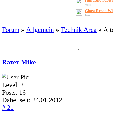
Hunt:Showdow
Autor:
LordOfDeath
Ghost Recon Wi
Autor:
gelöschter User
Forum
»
Allgemein
»
Technik Area
»
Alt
Razer-Mike
offline
Level_2
Posts: 16
Dabei seit: 24.01.2012
# 21