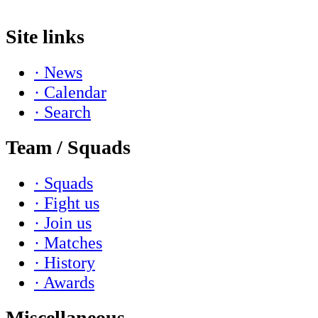
Site links
· News
· Calendar
· Search
Team / Squads
· Squads
· Fight us
· Join us
· Matches
· History
· Awards
Miscellaneous